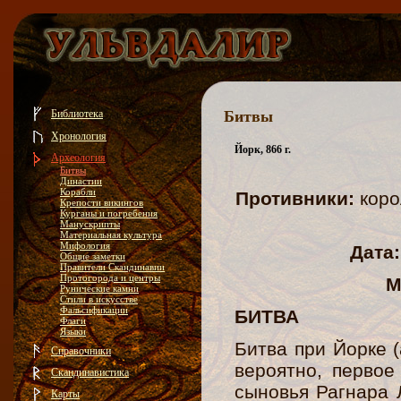
Библиотека
Битвы
Хронология
Йорк, 866 г.
Археология
Битвы
Династии
Корабли
Противники:
коро
Крепости викингов
Курганы и погребения
Манускрипты
Материальная культура
Мифология
Дата:
Общие заметки
Правители Скандинавии
Протогорода и центры
М
Рунические камни
Стили в искусстве
Фальсификации
БИТВА
Флаги
Языки
Битва при Йорке 
Справочники
вероятно, первое
Скандинавистика
сыновья Рагнара 
Карты