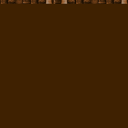
викингов во глав
легендарной муч
змеями, где и с
сказал: "вот уж
участи, постигшей
заставили себя д
ИТОГИ
По преданию, вик
когда местные жи
участием в празд
без труда захвати