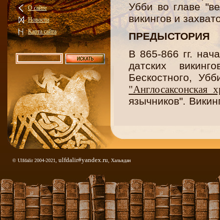
Убби во главе "в
О сайте
викингов и захват
Новости
Карта сайта
ПРЕДЫСТОРИЯ
В 865-866 гг. на
датских викинг
Бескостного, Уб
"Англосаксонская х
язычников". Вики
но долгое время 
Армия постоян
награбленным добр
перешли к делу. 
оставив часть в
ulfdalir#yandex.ru
© Ulfdalir 2004-2021,
, Хальвдан
двинулись к стол
правил Элла – п
некоролевской кро
Нортумбрии Осбе
страной совместн