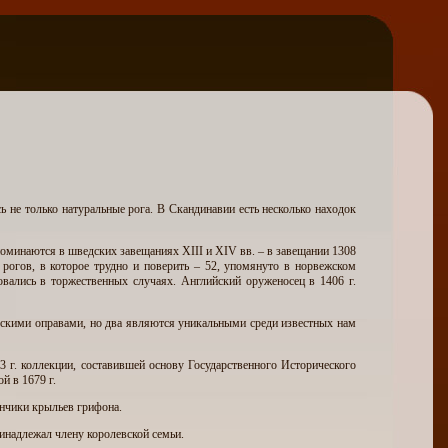
 не только натуральные рога. В Скандинавии есть несколько находок
оминаются в шведских завещаниях XIII и XIV вв. – в завещании 1308
 рогов, в которое трудно и поверить – 52, упомянуто в норвежском
овались в торжественных случаях. Английский оруженосец в 1406 г.
ескими оправами, но два являются уникальными среди известных нам
3 г. коллекции, составившей основу Государственного Исторического
й в 1679 г.
ончики крыльев грифона.
ринадлежал члену королевской семьи.