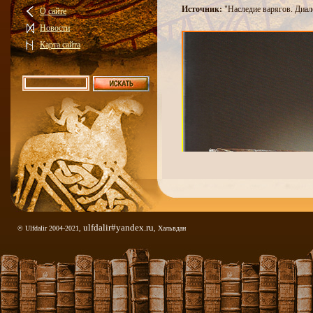
Источник:
"Наследие варягов. Диал
О сайте
Новости
Карта сайта
ulfdalir#yandex.ru
© Ulfdalir 2004-2021,
, Хальвдан