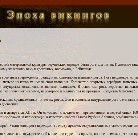
а
ртой материальной культуры германских народов были рога для питья. Использовались
скому железному веку и сделанных, возможно, в Рейнланде.
и временем возрождения традиции использования питьевых рогов. Рога неоднократно уп
ья, четыре из которых имели свои названия. Количество покрытых серебром питьевых
ии имущества, оставленного знатным человеком. В основном, рога, вероятно, использ
 из позолоченного серебра, из которого я обычно пил на праздник Рождества Христова".
есколько средневековых питьевых рогов. Это в основном натуральные рога с металлич
з древесины.
зы и датируется XIII в. Он относится к предметам, перечисленным в первой описи 169
ыл изображен на иллюстрации в известной работе Олофа Рудбека Atlantica, опубликованно
край. Узкий конец рога переходит в голову дракона, откусывающего, в свою очередь, к
 он хранился в государственной коллекции с древних времён, вполне возможно, что он п