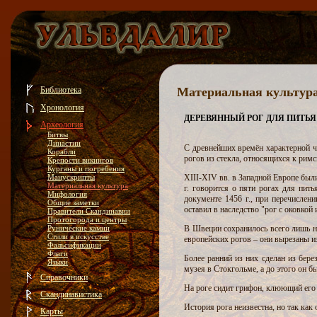
Библиотека
Материальная культур
Хронология
ДЕРЕВЯННЫЙ РОГ ДЛЯ ПИТЬЯ
Археология
Битвы
Династии
С древнейших времён характерной че
Корабли
рогов из стекла, относящихся к рим
Крепости викингов
Курганы и погребения
Манускрипты
XIII-XIV вв. в Западной Европе был
Материальная культура
г. говорится о пяти рогах для пит
Мифология
документе 1456 г., при перечислен
Общие заметки
оставил в наследство "рог с оковкой
Правители Скандинавии
Протогорода и центры
Рунические камни
В Швеции сохранилось всего лишь н
Стили в искусстве
европейских рогов – они вырезаны и
Фальсификации
Флаги
Более ранний из них сделан из бере
Языки
музея в Стокгольме, а до этого он б
Справочники
На роге сидит грифон, клюющий его 
Скандинавистика
История рога неизвестна, но так как
Карты