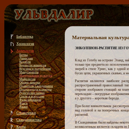
Библиотека
Материальная культур
Хронология
ЭНКОЛПИОН-РАСПЯТИЕ ИЗ ГО
Археология
Битвы
Династии
Клад из Готебу на острове Эланд, на
Корабли
только три предмета из позолоченно
Крепости викингов
Курганы и погребения
зверей в стиле Урнес, как у одной 
Манускрипты
бусах цепи, украшенных сканью, и м
Материальная культура
Мифология
Распятия являются наиболее рас
Общие заметки
распространенный православный ти
Правители Скандинавии
Протогорода и центры
стороне изображен стоящий на плат
Рунические камни
перекладин – погрудные изображения
Стили в искусстве
а у другого – короткая борода.
Фальсификации
Флаги
При более внимательном рассмотрен
Языки
над головой и на поперечных конца
Справочники
распятий.
Скандинавистика
В Скандинавии были найдены некотор
Карты
великолепным является складень из Г