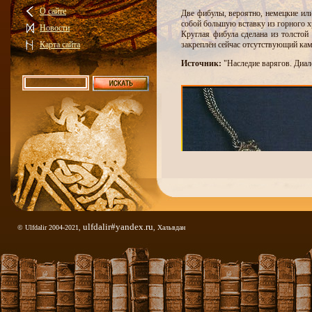
О сайте
Две фибулы, вероятно, немецкие или
собой большую вставку из горного х
Новости
Круглая фибула сделана из толстой
Карта сайта
закреплён сейчас отсутствующий кам
Источник:
"Наследие варягов. Диал
ulfdalir#yandex.ru
© Ulfdalir 2004-2021,
, Хальвдан