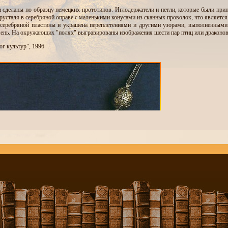
 сделаны по образцу немецких прототипов. Иглодержатели и петли, которые были припа
русталя в серебряной оправе с маленькими конусами из сканных проволок, что является
 серебряной пластины и украшена переплетениями и другими узорами, выполненными 
ень. На окружающих "полях" выгравированы изображения шести пар птиц или драконов,
ог культур", 1996