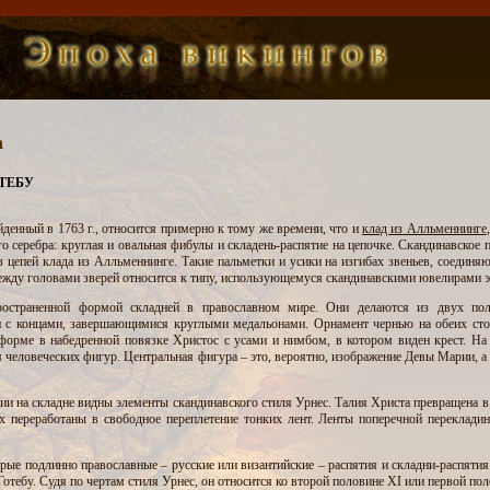
а
ТЕБУ
йденный в 1763 г., относится примерно к тому же времени, что и
клад из Алльменнинге
го серебра: круглая и овальная фибулы и складень-распятие на цепочке. Скандинавское 
из цепей клада из Алльменнинге. Такие пальметки и усики на изгибах звеньев, соедин
ежду головами зверей относится к типу, использующемуся скандинавскими ювелирами э
пространенной формой складней в православном мире. Они делаются из двух по
п с концами, завершающимися круглыми медальонами. Орнамент чернью на обеих сто
форме в набедренной повязке Христос с усами и нимбом, в котором виден крест. На
 человеческих фигур. Центральная фигура – это, вероятно, изображение Девы Марии, а
ии на складне видны элементы скандинавского стиля Урнес. Талия Христа превращена 
х переработаны в свободное переплетение тонких лент. Ленты поперечной переклади
ые подлинно православные – русские или византийские – распятия и складни-распятия 
отебу. Судя по чертам стиля Урнес, он относится ко второй половине XI или первой пол