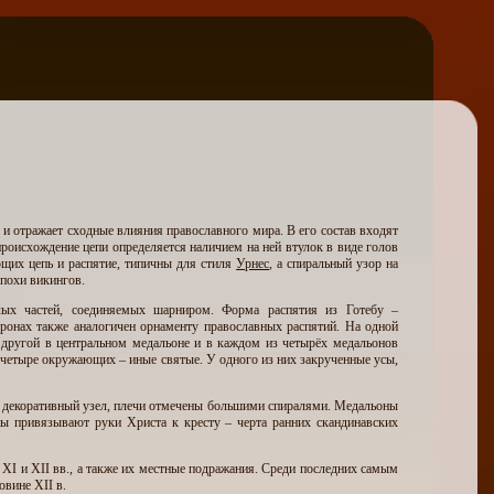
, и отражает сходные влияния православного мира. В его состав входят
происхождение цепи определяется наличием на ней втулок в виде голов
яющих цепь и распятие, типичны для стиля
Урнес
, а спиральный узор на
похи викингов.
лых частей, соединяемых шарниром. Форма распятия из Готебу –
ронах также аналогичен орнаменту православных распятий. На одной
 другой в центральном медальоне и в каждом из четырёх медальонов
 четыре окружающих – иные святые. У одного из них закрученные усы,
в декоративный узел, плечи отмечены большими спиралями. Медальоны
ны привязывают руки Христа к кресту – черта ранних скандинавских
XI и XII вв., а также их местные подражания. Среди последних самым
овине XII в.