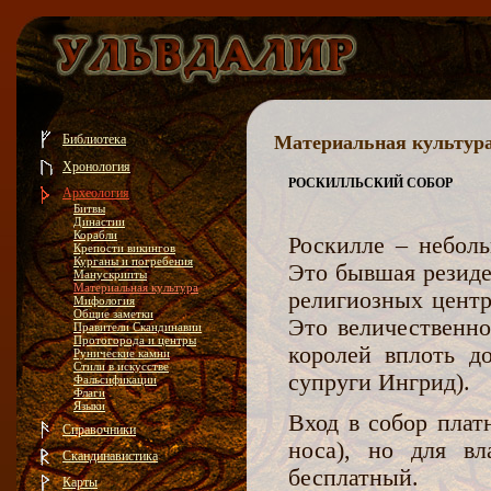
Библиотека
Материальная культур
Хронология
РОСКИЛЛЬСКИЙ СОБОР
Археология
Битвы
Династии
Корабли
Роскилле – неболь
Крепости викингов
Курганы и погребения
Это бывшая резиде
Манускрипты
Материальная культура
религиозных цент
Мифология
Общие заметки
Это величественно
Правители Скандинавии
Протогорода и центры
королей вплоть д
Рунические камни
Стили в искусстве
супруги Ингрид).
Фальсификации
Флаги
Языки
Вход в собор плат
Справочники
носа), но для вл
Скандинавистика
бесплатный.
Карты