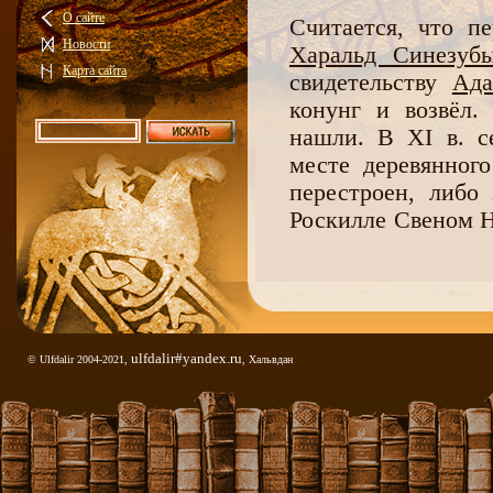
О сайте
Считается, что п
Новости
Харальд Синезуб
Карта сайта
свидетельству
Ада
конунг и возвёл.
нашли. В XI в. 
месте деревянног
перестроен, либо 
Роскилле Свеном Н
мы знаем сейчас, н
Хотя это не сам
потрясающе велич
небольшой музей п
ulfdalir#yandex.ru
© Ulfdalir 2004-2021,
, Хальвдан