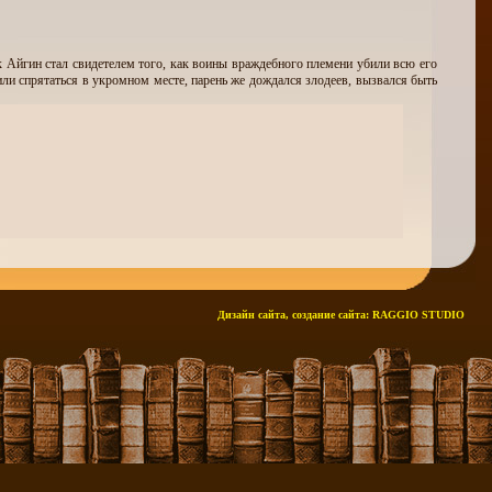
к Айгин стал свидетелем того, как воины враждебного племени убили всю его
или спрятаться в укромном месте, парень же дождался злодеев, вызвался быть
Дизайн сайта, создание сайта:
RAGGIO STUDIO