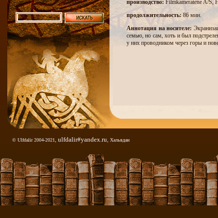
производство:
Filmkameratene A/S, 
продолжительность:
86 мин.
Аннотация на носителе:
Экранизац
семью, но сам, хоть и был подстрел
у них проводником через горы и пов
ulfdalir#yandex.ru
© Ulfdalir 2004-2021,
, Хальвдан