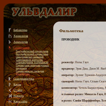
Библиотека
Фильмотека
Хронология
ПРОВОДНИК
Археология
Справочники
Географический справочник
Географический справочник
скандинавских названий
Современное искусство
режиссёр:
Нильс Гауп
СПРАВОЧНИК ТЕРМИНОВ
Справочник непереведенных
терминов
продюсер:
Эрик Диш, Джон М. Яко
Справочник по скальдам
Фильмотека
оператор:
Эрлинг Турманн-Андерсе
Скандинавистика
сценарий:
Нильс Гауп, Сёльве Скаг
Карты
композитор:
Четиль Бьеркестранд,
О сайте
в главных ролях: Миккель Гауп, 
Новости
в ролях: Свейн Шарффенберг, Хе
Карта сайта