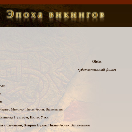
Ofelas
художественный фильм
бсен
н
ен
 Мариус Мюллер, Нильс-Аслак Валькеапяя
Ингвальд Гутторм, Нильс Утси
льги Скуласон, Хенрик Бульё, Нильс-Аслак Валькеапяя