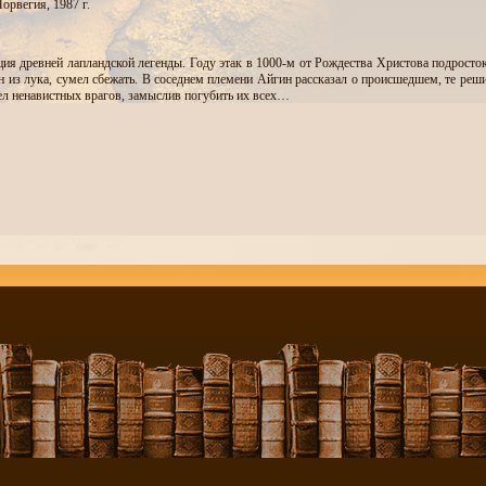
Норвегия, 1987 г.
ия древней лапландской легенды. Году этак в 1000-м от Рождества Христова подросто
ен из лука, сумел сбежать. В соседнем племени Айгин рассказал о происшедшем, те реш
ел ненавистных врагов, замыслив погубить их всех…