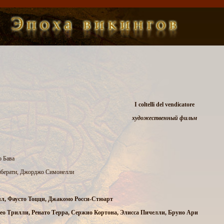
I coltelli del vendicatore
художественный фильм
о Бава
иберати, Джорджо Симонелли
лл, Фаусто Тоцци, Джакомо Росси-Стюарт
ео Трилли, Ренато Терра, Сержио Кортона, Элисса Пичелли, Бруно Ари