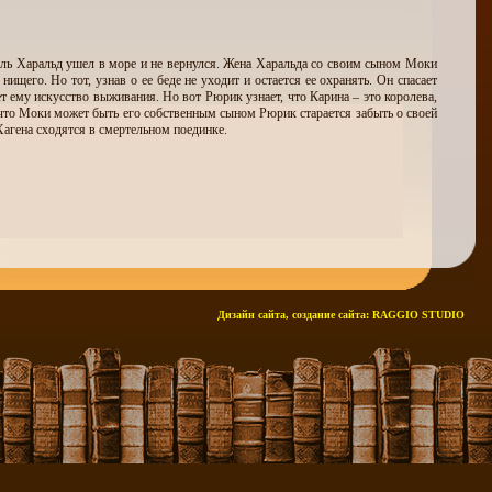
оль Харальд ушел в море и не вернулся. Жена Харальда со своим сыном Моки
ищего. Но тот, узнав о ее беде не уходит и остается ее охранять. Он спасает
т ему искусство выживания. Но вот Рюрик узнает, что Карина – это королева,
, что Моки может быть его собственным сыном Рюрик старается забыть о своей
Хагена сходятся в смертельном поединке.
Дизайн сайта, создание сайта:
RAGGIO STUDIO