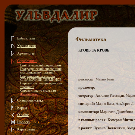
Библиотека
Фильмотека
Хронология
КРОВЬ ЗА КРОВЬ
Археология
Справочники
Географический справочник
Географический справочник
скандинавских названий
Современное искусство
режиссёр:
Марио Бава
СПРАВОЧНИК ТЕРМИНОВ
Справочник непереведенных
терминов
продюсер:
Справочник по скальдам
Фильмотека
оператор:
Антонио Ринальди, Мари
Скандинавистика
сценарий:
Марио Бава, Альберто Л
Карты
композитор:
Марчелло Джомбини
О сайте
в главных ролях: Кэмерон Митче
Новости
в ролях: Лучано Поллентин, Амед
Карта сайта