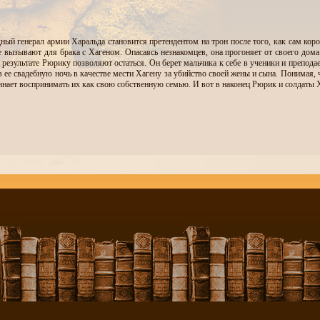
ый генерал армии Харальда становится претендентом на трон после того, как сам кор
е вызывают для брака с Хагеном. Опасаясь незнакомцев, она прогоняет от своего дома н
 результате Рюрику позволяют остаться. Он берет мальчика к себе в ученики и преподае
в ее свадебную ночь в качестве мести Хагену за убийство своей жены и сына. Понимая
инает воспринимать их как свою собственную семью. И вот в наконец Рюрик и солдаты 