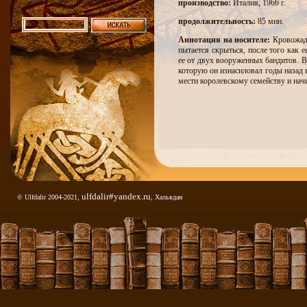
производство:
Италия, 1966 г.
продолжительность:
85 мин.
Аннотация на носителе:
Кровожадн
пытается скрыться, после того как е
ее от двух вооруженных бандитов. В
которую он изнасиловал годы назад 
мести королевскому семейству и нач
ulfdalir#yandex.ru
© Ulfdalir 2004-2021,
, Хальвдан