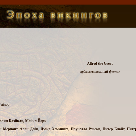
Alfred the Great
художественный фильм
Тейлор
Колин Блэйкли, Майкл Йорк
н Мерчант, Алан Доби, Дэвид Хеммингс, Прунелла Рэнсом, Питер Блайт, Пит