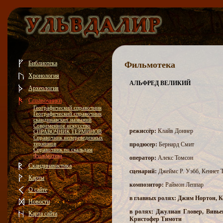
Библиотека
Фильмотека
Хронология
АЛЬФРЕД ВЕЛИКИЙ
Археология
Справочники
Географический справочник
Географический справочник
скандинавских названий
Современное искусство
режиссёр:
Клайв Доннер
СПРАВОЧНИК ТЕРМИНОВ
Справочник непереведенных
терминов
продюсер:
Бернард Смит
Справочник по скальдам
Фильмотека
оператор:
Алекс Томсон
Скандинавистика
сценарий:
Джеймс Р. Уэбб, Кеннет 
Карты
композитор:
Раймон Леппар
О сайте
в главных ролях: Джим Нортон, 
Новости
в ролях:
Джулиан Гловер, Вивье
Карта сайта
Кристофер Тимоти