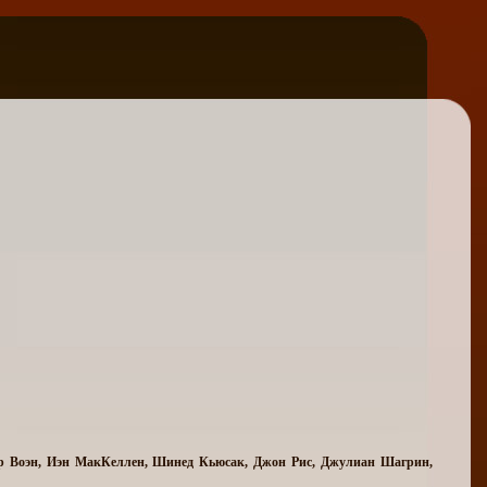
ер Воэн, Иэн МакКеллен, Шинед Кьюсак, Джон Рис, Джулиан Шагрин,