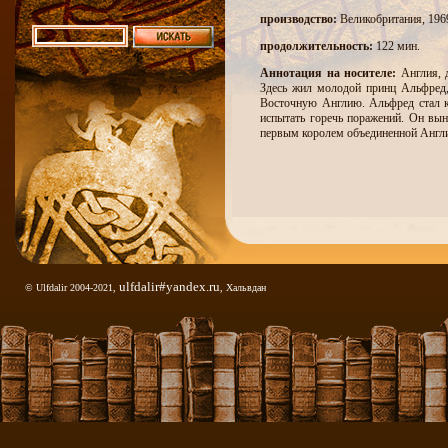
производство:
Великобритания, 1969
продолжительность:
122 мин.
Аннотация на носителе:
Англия, 
Здесь жил молодой принц Альфред,
Восточную Англию. Альфред стал к
испытать горечь поражений. Он вы
первым королем объединенной Англ
ulfdalir#yandex.ru
© Ulfdalir 2004-2021,
, Хальвдан