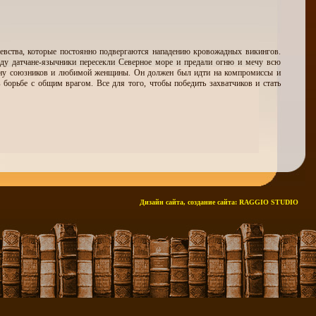
олевства, которые постоянно подвергаются нападению кровожадных викингов.
оду датчане-язычники пересекли Северное море и предали огню и мечу всю
мену союзников и любимой женщины. Он должен был идти на компромиссы и
орьбе с общим врагом. Все для того, чтобы победить захватчиков и стать
Дизайн сайта, создание сайта:
RAGGIO STUDIO