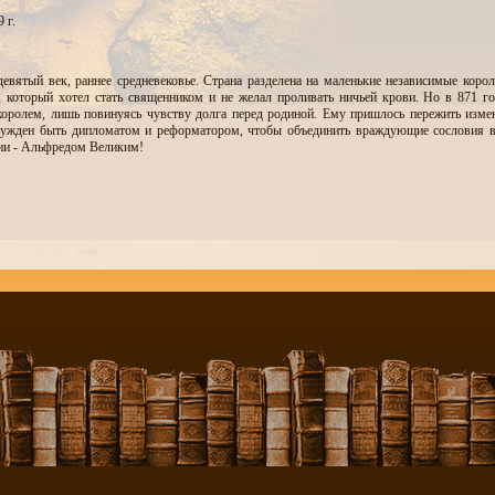
 г.
девятый век, раннее средневековье. Страна разделена на маленькие независимые кор
 который хотел стать священником и не желал проливать ничьей крови. Но в 871 г
оролем, лишь повинуясь чувству долга перед родиной. Ему пришлось пережить из
нужден быть дипломатом и реформатором, чтобы объединить враждующие сословия в б
ии - Альфредом Великим!