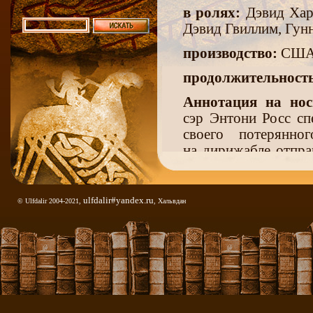
в ролях:
Дэвид Хар
Дэвид Гвиллим, Гунн
производство:
США,
продолжительност
Аннотация на нос
сэр Энтони Росс сп
своего потерянн
на дирижабле отпра
обнаруживают не
от остального мир
И викинги, конечно 
ulfdalir#yandex.ru
© Ulfdalir 2004-2021,
, Хальвдан