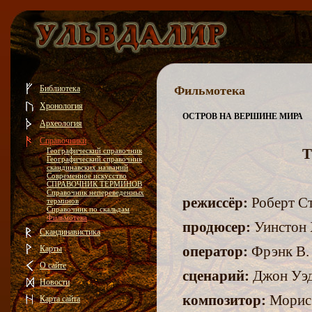
Библиотека
Фильмотека
Хронология
ОСТРОВ НА ВЕРШИНЕ МИРА
Археология
Справочники
Географический справочник
T
Географический справочник
скандинавских названий
Современное искусство
СПРАВОЧНИК ТЕРМИНОВ
Справочник непереведенных
режиссёр:
Роберт С
терминов
Справочник по скальдам
Фильмотека
продюсер:
Уинстон
Скандинавистика
Карты
оператор:
Фрэнк В.
О сайте
сценарий:
Джон Уэд
Новости
композитор:
Морис
Карта сайта