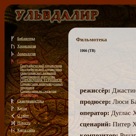
Библиотека
Фильмотека
Хронология
1066 (ТВ)
Археология
Справочники
Географический справочник
Географический справочник
скандинавских названий
Современное искусство
СПРАВОЧНИК ТЕРМИНОВ
Справочник непереведенных
терминов
режиссёр:
Джасти
Справочник по скальдам
Фильмотека
продюсер:
Люси Ба
Скандинавистика
Карты
оператор:
Дуглас 
О сайте
сценарий:
Питер Х
Новости
Карта сайта
композитор:
Ричар