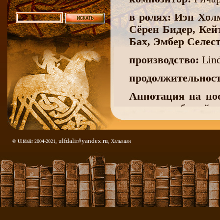
в ролях: Иэн Хол
Сёрен Бидер, Кей
Бах, Эмбер Селес
производство:
Lind
продолжительност
Аннотация на нос
темных событий в
Много лет люди 
история покажет
ulfdalir#yandex.ru
© Ulfdalir 2004-2021,
, Хальвдан
сельских жителей.
нормандцах, англич