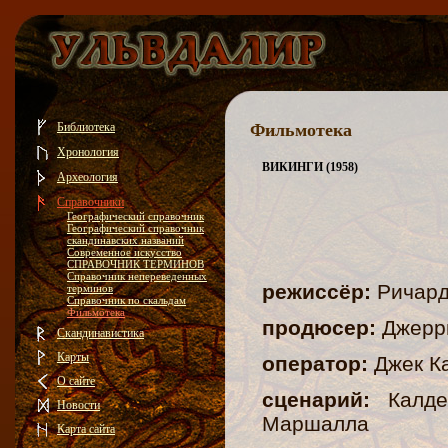
Библиотека
Фильмотека
Хронология
ВИКИНГИ (1958)
Археология
Справочники
Географический справочник
Географический справочник
скандинавских названий
Современное искусство
СПРАВОЧНИК ТЕРМИНОВ
Справочник непереведенных
режиссёр:
Ричар
терминов
Справочник по скальдам
Фильмотека
продюсер:
Джерр
Скандинавистика
Карты
оператор:
Джек 
О сайте
сценарий:
Калд
Новости
Маршалла
Карта сайта