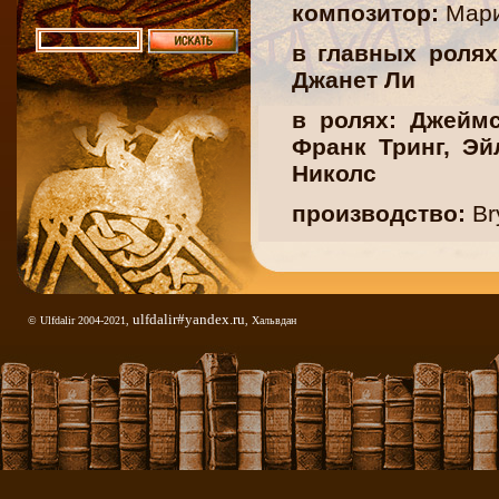
композитор:
Мари
в главных ролях
Джанет Ли
в ролях: Джеймс
Франк Тринг, Эй
Николс
производство:
Br
продолжительно
Аннотация на 
скандинавских во
ulfdalir#yandex.ru
© Ulfdalir 2004-2021,
, Хальвдан
назад. Высадивш
ужасающий своей 
помешало принцес
вождя викингов 
непобедимый воин
и его верный слу