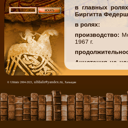
в главных роля
Биргитта Федерш
в ролях:
производство:
Mo
1967 г.
продолжительно
Аннотация на но
юных воина сошли
чтобы отомстить
противников равн
ulfdalir#yandex.ru
© Ulfdalir 2004-2021,
, Хальвдан
и его братьев в с
пылкий Хагбард 
Сигнэ, дочь мог
другому, Хагбард
нареченный жених
чтобы погубить 