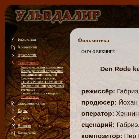
Библиотека
Фильмотека
Хронология
САГА О ВИКИНГЕ
Археология
Справочники
Географический справочник
Den R
ø
de k
Географический справочник
скандинавских названий
Современное искусство
СПРАВОЧНИК ТЕРМИНОВ
Справочник непереведенных
терминов
режиссёр:
Габриэ
Справочник по скальдам
Фильмотека
продюсер:
Йохан
Скандинавистика
Карты
оператор:
Хеннин
О сайте
сценарий:
Габриэ
Новости
Карта сайта
композитор:
Пер 