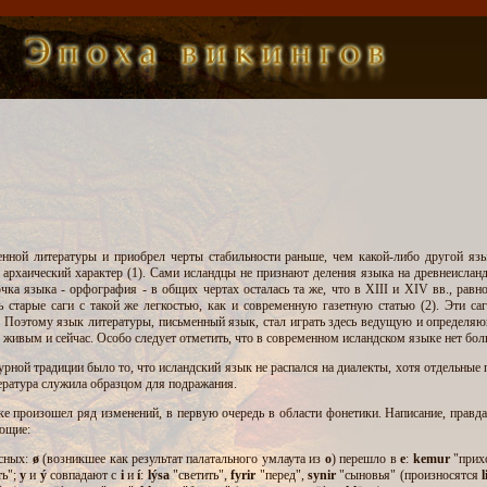
нной литературы и приобрел черты стабильности раньше, чем какой-либо другой яз
 архаический характер (1). Сами исландцы не признают деления языка на древнеислан
чка языка - орфография - в общих чертах осталась та же, что в XIII и XIV вв., рав
 старые саги с такой же легкостью, как и современную газетную статью (2). Эти са
 Поэтому язык литературы, письменный язык, стал играть здесь ведущую и определяю
я живым и сейчас. Особо следует отметить, что в современном исландском языке нет 
рной традиции было то, что исландский язык не распался на диалекты, хотя отдельные 
тература служила образцом для подражания.
ыке произошел ряд изменений, в первую очередь в области фонетики. Написание, правд
ющие:
асных:
ø
(возникшее как результат палатального умлаута из
о
) перешло в
е
:
kemur
"прихо
ть";
y
и
ý
совпадают с
i
и
í
:
lýsa
"светить",
fyr
ir
"перед",
synir
"сыновья" (произносятся
l