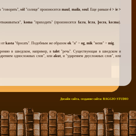
a
"говорить",
só
l
"солнце" произносятся
maul
,
maila
,
soul
. Еще раньше
é > ie >
отваживаться",
koma
"приходить" (произносятся
fa:
ra
,
le:
ra
,
þ
o:
ra
,
ko:ma
).
н от
kasta
"бросать". Подобным же образом
ok
"и" >
og
,
mik
"меня" >
mig
.
дарению в шведском, например, в
talet
"речь". Существующая в шведском и
дарением односложных слов", или
akut
, и "ударением двусложных слов", или
 несмотря на значительные изменения, происшедшие в языке со времени
меют четыре падежа. Можно сказать, что в этом отношении исландский язык
требляется форма старого двойственного числа
vit
(теперь
við
), которая, таким
ем в других скандинавских языках, сохранились как живое и продуктивное
Дизайн сайта, создание сайта:
RAGGIO STUDIO
атериала самого языка, не прибегая к заимствованиям. С течением времени
инальной прозаической литературы XIII в. - в сагах - слова, заимствованные
вековой переводной литературе, но, как правило, они не остались в языке или
вано некоторое количество слов, в частности, названия заграничных товаров,
акже другие слова, например,
lampi
"лампа",
gas
"газ",
bí
ll
"автомашина",
tó
nn
a
"честь",
ærlegur
"честный",
spaug
"шутка" (из дат.
Spøg
) ,
skáti
"разведчик"
ваться",
forsóma
"пренебрегать",
erta
"дразнить, раздражать" (из дат.
ærte
),
ske