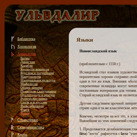
Библиотека
Языки
Хронология
Новоисландский язык
Археология
Битвы
Династии
(приблизительно с 1550 г.)
Корабли
Крепости викингов
Исландский стал языком художестве
Курганы и погребения
Манускрипты
поразительно хорошо сохранил свой
Материальная культура
один и тот же язык. Внешняя оболо
Мифология
современные исландцы могут читать
Общие заметки
постоянным материалом для чтения.
Правители Скандинавии
Протогорода и центры
Старый исландский язык не являетс
Рунические камни
Стили в искусстве
Другим следствием прочной литерату
Фальсификации
стране одна и та же классическая ли
Флаги
Языки
Конечно, несмотря на все это, в яз
Справочники
Важнейшие из этих изменений следу
Скандинавистика
1. Продолжается делабиализация гл
fǿra
) "вести" рифмуется с
læra
"учи
Карты