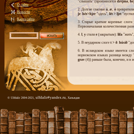
"слышать" (произносятся
drejma
,
he
О сайте
2. Долгие гласные
á
,
æ
,
ó
превратили
Новости
je
:
hér>hjer
"здесь",
lé
t
>
ljet
"пустил
Карта сайта
3. Старые краткие коренные слоги 
Первоначальная количественная разниц
4.
l
,
y
стали
е
(закрытым):
lifa
"жить"
5. В неударном слоге
t > ð
:
húsið
"до
6. В исландском языке имеется сл
норвежском языках разница между 
grav
(4)) раньше была, конечно, и в 
Правописание новоисландского яз
средневековья, вполне пригодно для
Что касается морфологии, то в осн
остался на той же ступени, на кото
образом, вытеснила форму множест
ulfdalir#yandex.ru
Словарный запас
. В современном
© Ulfdalir 2004-2021,
, Хальвдан
словообразовательное средство ста
исландский язык обогатился большим
из других языков, как известно, поч
остались далеко не в таком количес
например,
kaffi
"кофе",
sykur
"саха
"тон",
sirkil
l
"циркуль",
vír
"металлич
(из англ.
scout
),
pólitík
"политика",
p
"происходить",
kanske
"может быть"