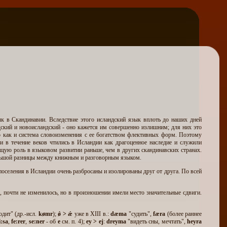
ык в Скандинавии. Вследствие этого исландский язык вплоть до наших дней
дский и новоисландский - оно кажется им совершенно излишним; для них это
но как и система словоизменения с ее богатством флективных форм. Поэтому
ги в течение веков чтились в Исландии как драгоценное наследие и служили
щую роль в языковом развитии раньше, чем в других скандинавских странах.
большой разницы между книжным и разговорным языком.
поселения в Исландии очень разбросаны и изолированы друг от друга. По всей
а, почти не изменилось, но в произношении имели место значительные сдвиги.
дит" (др.-исл.
kø
mr
);
ǿ > ǽ
уже в XIII в.:
dæma
"судить",
færa
(более раннее
i:sa
,
fe:rer
,
se:ner
- об
е
см. п. 4);
ey >
ej
:
dreyma
"видеть сны, мечтать",
heyra