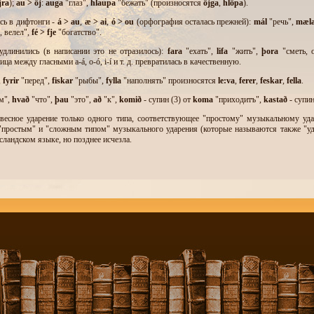
jra
);
au > ö
j
:
auga
"глаз",
hlaupa
"бежать" (произносятся
öjga
,
hlöpa
).
сь в дифтонги -
á >
au
,
æ >
ai
,
ó >
ou
(орфография осталась прежней):
má
l
"речь",
mæ
l
, велел",
fé > fje
"богатство".
удлинились (в написании это не отразилось):
fara
"ехать",
lifa
"жить",
þ
ora
"сметь, 
а между гласными а-á, o-ó, i-í и т. д. превратилась в качественную.
,
fyrir
"перед",
fiskar
"рыбы",
fylla
"наполнять" произносятся
le:va
,
ferer
,
feskar
,
fella
.
м",
hvað
"что",
þ
au
"это",
að
"к",
komið
- супин (3) от
koma
"приходитъ",
kastað
- супи
овесное ударение только одного типа, соответствующее "простому" музыкальному у
"простым" и "сложным типом" музыкального ударения (которые называются также "у
исландском языке, но позднее исчезла.
ыка чрезвычайно близко к нормализованному правописанию древнеисландского и,
 современного языка.
овном она осталась без изменений. Существительное и прилагательное по-прежнему и
рой шведский и датский стояли в "эпоху викингов". В качестве местоимения "мы" упо
венного числа
vér
. Старое относительное местоимение
er
"который" заменилось
sem
.
 исландском языке сохранилась большая часть старого словарного фонда. Лучше, ч
рые суффиксы. Поэтому в исландском языке можно легко создавать новые слова из м
 количеством новых слов, причем многие из них появились уже в наш дни. В языке ориг
ти не употребляются. Иностранные слова, особенно нижненемецкие, появляются в средне
тве, как в других скандинавских языках. Правда, в более позднее время было заимство
р",
tó
bak
"табак",
tau
"материя, ткань" (из дат.
Tø
i
),
flauel
"бархат" (из дат.
Flø
iel
), а т
еская проволока" (из англ.
wire
) ,
banki
"банк",
orsök
"причина",
pró
f
"испытание",
æ
r
ólitiskur
"политический",
praktiskur
"практический",
brúka
"употреблять",
tvíla
"сомне
,
strax
"тотчас",
bara
"только",
þаð er slæmt
"жаль, досадно" (дат.
det er slemt
).