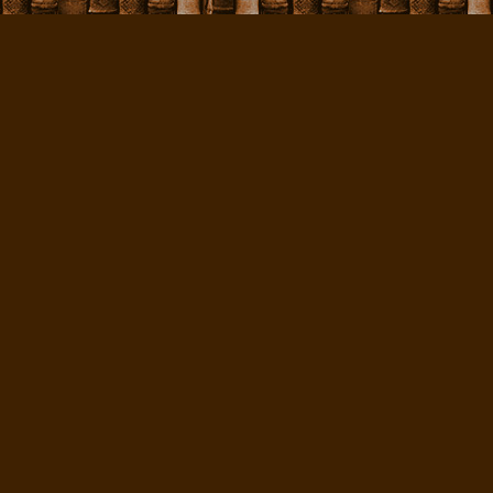
начало XV в.) и я
переводе библейско
часто сознательно
idher
"ваш",
fridh
"м
это к морфологии. 
современным характ
в то время как "Би
грамматическую нор
употребляются ар
артиклем (наприм
родительного падеж
"большого города"
глагольные формы (
sungo
"они пели" в
Данизмы тщательн
завете" встречаетс
другой стороны, сл
известное влияние 
влияние в "Библии 