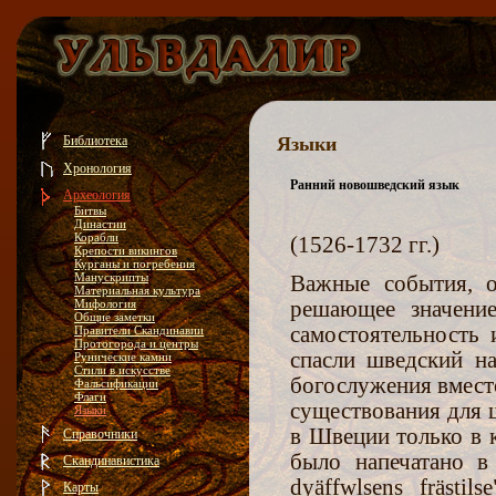
Библиотека
Языки
Хронология
Ранний новошведский язык
Археология
Битвы
Династии
Корабли
(1526-1732 гг.)
Крепости викингов
Курганы и погребения
Манускрипты
Важные события, о
Материальная культура
Мифология
решающее значение
Общие заметки
самостоятельность 
Правители Скандинавии
Протогорода и центры
спасли шведский н
Рунические камни
Стили в искусстве
богослужения вместо
Фальсификации
Флаги
существования для 
Языки
в Швеции только в 
Справочники
было напечатано в
Скандинавистика
dyäffwlsens frästi
Карты