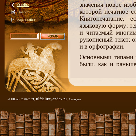
значения новое изо
О сайте
которой печатное с
Новости
Книгопечатание, 
Карта сайта
языковую форму: те
и читаемый многими
рукописный текст; 
и в орфографии.
Основными типами п
были, как и раньше
Основа новошведск
"Нового завета" в 
Густава Васы" ("Gu
грамматических 
единообразие и пос
ulfdalir#yandex.ru
© Ulfdalir 2004-2021,
, Хальвдан
завета" (так назыв
степени, в "Библии
областей вокруг оз. 
означало разрыв со 
с этой традицией,