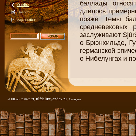
баллады относя
О сайте
длилось примерно
Новости
позже. Темы бал
Карта сайта
средневековых 
заслуживают Sjúr
о Брюнхильде, Гу
германской эпиче
о Нибелунгах и п
Первые попытки 
XVIII в. Однак
проведена лиш
Хаммерсхаймбом 
ulfdalir#yandex.ru
© Ulfdalir 2004-2021,
, Хальвдан
Хаммерсхаймб п
баллад. Все зап
датским исследо
(Sven Grundtvig
Bloch) в большо