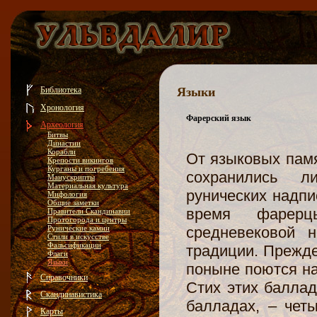
Библиотека
Языки
Хронология
Фарерский язык
Археология
Битвы
Династии
Корабли
От языковых памя
Крепости викингов
Курганы и погребения
сохранились л
Манускрипты
Материальная культура
рунических надпи
Мифология
Общие заметки
время фарер
Правители Скандинавии
Протогорода и центры
Рунические камни
средневековой 
Стили в искусстве
Фальсификации
традиции. Прежде
Флаги
Языки
поныне поются на
Справочники
Стих этих баллад
Скандинавистика
балладах, – чет
Карты