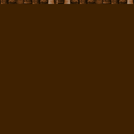
Færoensium, 187
датском собрани
Folkemindessamlin
Язык, на котором
человек, близок 
от них, особе
архаическим ха
занимает пром
исландским. В от
стоит ближе всег
исландскому язык
До середины XI
орфографической
диалекте и рук
Орфографическ
Хаммерсхаймб, п