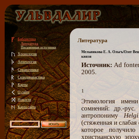
Библиотека
Литература
Литература
Письменные источники
Мельникова Е. А. Ольгъ/Олег
Вещ
Хронология
князя
Археология
Источник:
Ad fonte
Справочники
2005.
Скандинавистика
Карты
1
О сайте
Новости
Этимология имени
Карта сайта
сомнений: др.-рус
антропониму
Helgi
(стяженная и слабая
которое получило
христианскую эпоху