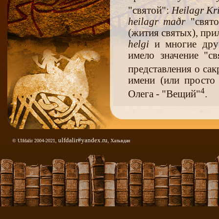
"святой":
He
ilagr Kri
heilagr
mað
r
"свят
(жития святых), пр
helgi
и многие друг
имело значение "с
представления о сак
имени (или просто
4
Олега - "Вещий"
.
Между тем прямол
прилагательного
hel
учитывает возможн
ulfdalir#yandex.ru
© Ulfdalir 2004-2021,
, Хальвдан
выяснения истоков 
Вещий
на древнерус
с одной стороны, 
комплекс связанных
стороны, - к расп
Скандинавии также
однако, сопряжено 