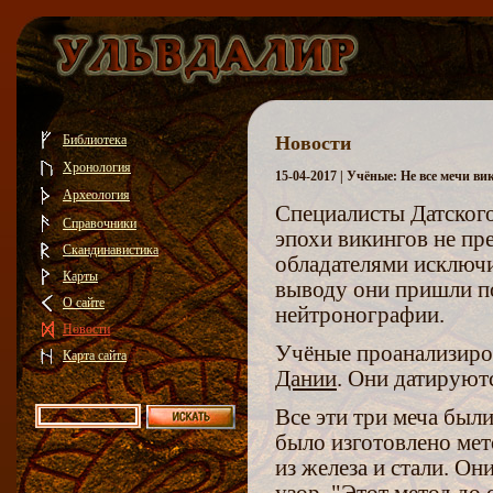
Библиотека
Новости
Хронология
15-04-2017 | Учёные: Не все мечи в
Археология
Специалисты Датского
Справочники
эпохи викингов не пр
Скандинавистика
обладателями исключи
Карты
выводу они пришли по
О сайте
нейтронографии.
Новости
Учёные проанализиро
Карта сайта
Дании
. Они датируют
Все эти три меча был
было изготовлено мет
из железа и стали. Он