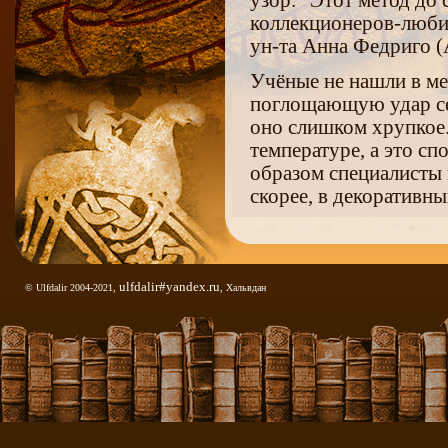
узор. "Этот метод до
коллекционеров-любит
ун-та Анна Федриго (
Учёные не нашли в ме
поглощающую удар се
оно слишком хрупкое.
температуре, а это с
образом специалисты 
скорее, в декоративн
Исследование опубли
Science: Reports
.
По материалам Lives
ulfdalir#yandex.ru
© Ulfdalir 2004-2021,
, Хальвдан