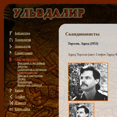
Библиотека
Скандинависты
Хронология
Торссон, Эдред (1953)
Археология
Справочники
Эдред Торссон (наст. Стефен Эдред Ф
Скандинавистика
Выставки и фестивали
Авторы
Собиратели и издатели
Скандинависты
Школы и институты
Музеи
Библиотеки
Календарь событий
Карты
О сайте
Новости
Карта сайта