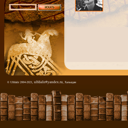
ulfdalir#yandex.ru
© Ulfdalir 2004-2021,
, Хальвдан