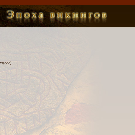
лауэрс)