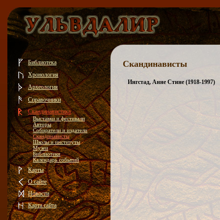
Библиотека
Скандинависты
Хронология
Ингстад, Анне Стине (1918-1997)
Археология
Справочники
Скандинавистика
Выставки и фестивали
Авторы
Собиратели и издатели
Скандинависты
Школы и институты
Музеи
Библиотеки
Календарь событий
Карты
О сайте
Новости
Карта сайта