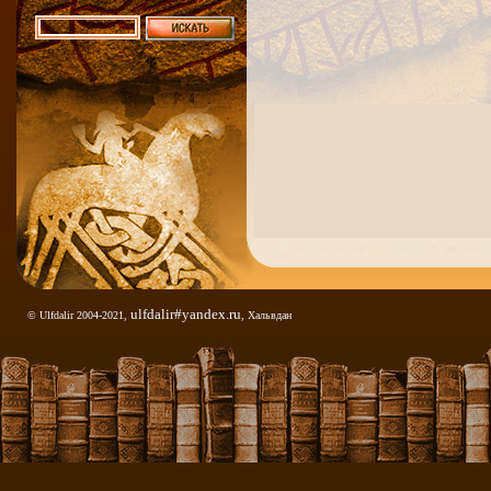
ulfdalir#yandex.ru
© Ulfdalir 2004-2021,
, Хальвдан