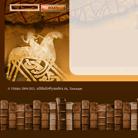
ulfdalir#yandex.ru
© Ulfdalir 2004-2021,
, Хальвдан