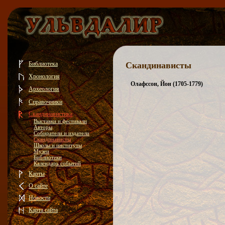
Библиотека
Скандинависты
Хронология
Олафссон, Йон (1705-1779)
Археология
Справочники
Скандинавистика
Выставки и фестивали
Авторы
Собиратели и издатели
Скандинависты
Школы и институты
Музеи
Библиотеки
Календарь событий
Карты
О сайте
Новости
Карта сайта