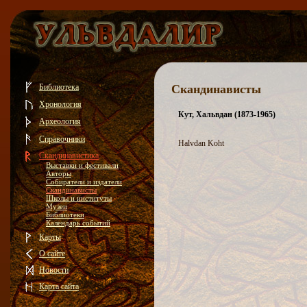
Библиотека
Скандинависты
Хронология
Кут, Хальвдан (1873-1965)
Археология
Справочники
Halvdan Koht
Скандинавистика
Выставки и фестивали
Авторы
Собиратели и издатели
Скандинависты
Школы и институты
Музеи
Библиотеки
Календарь событий
Карты
О сайте
Новости
Карта сайта