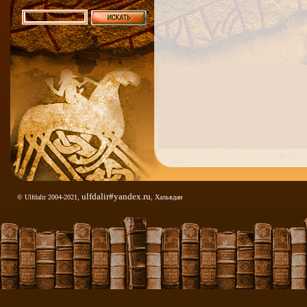
ulfdalir#yandex.ru
© Ulfdalir 2004-2021,
, Хальвдан