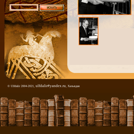
ulfdalir#yandex.ru
© Ulfdalir 2004-2021,
, Хальвдан