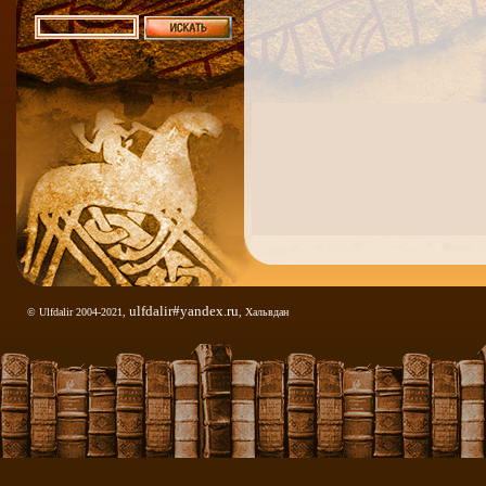
ulfdalir#yandex.ru
© Ulfdalir 2004-2021,
, Хальвдан