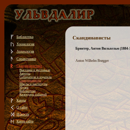
Библиотека
Скандинависты
Хронология
Брюггер, Антон Вильхельм (1884-
Археология
Справочники
Anton Wilhelm Brøgger
Скандинавистика
Выставки и фестивали
Авторы
Собиратели и издатели
Скандинависты
Школы и институты
Музеи
Библиотеки
Календарь событий
Карты
О сайте
Новости
Карта сайта