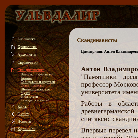
Библиотека
Скандинависты
Хронология
Циммерлинг, Антон Владимирови
Археология
Справочники
Антон Владимир
Скандинавистика
Выставки и фестивали
"Памятники древн
Авторы
Собиратели и издатели
профессор Московс
Скандинависты
Школы и институты
университета имен
Музеи
Библиотеки
Календарь событий
Работы в област
Карты
древнегерманско
О сайте
синтаксис скандина
Новости
Карта сайта
Впервые перевел н