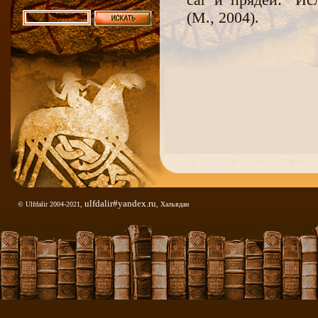
саг и прядей: "Исл
(М., 2004).
ulfdalir#yandex.ru
© Ulfdalir 2004-2021,
, Хальвдан