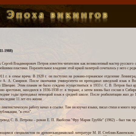
11-1988)
 Сергей Владимирович Петров известен читателям как великолепный мастер русского с
нейшими пластами. Поразительное владение этой яркой палитрой сочеталось у него с ре
11 г. в семье врача. В 1928 г. он поступил на романо-германское отделение Ленингра
 А. А. Смирнов. После окончания университета он преподавал шведский язык в Вое
 в Швецию. Этим планам не было суждено осуществиться: в 1933 г. С. В. Петров был а
но арестован, находился в 1936-1938 гг. в тюрьме, а затем вновь был сослан в Сибир
следние годы преподавал немецкий язык в средней школе. После реабилитации жил до 1
последние 11 лет его жизни.
лингвистическую работу начал в ссылке. Там он изучал языки, писал стихи и много пере
публикации, "в стол".
евод С. В. Петрова – роман Е. П. Якобсена "Фру Мария Груббе" (1962) – был так п
дающимся специалистом по древнескандинавской литературе М. И. Стеблин-Каменским.