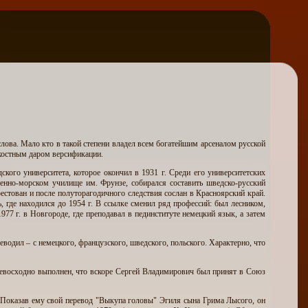
лова. Мало кто в такой степени владел всем богатейшим арсеналом русской
дкостным даром версификации.
дского университета, которое окончил в 1931 г. Среди его университетских
нно-морском училище им. Фрунзе, собирался составить шведско-русский
рестован и после полуторагодичного следствия сослан в Красноярский край.
ь, где находился до 1954 г. В ссылке сменил ряд профессий: был лесником,
977 г. в Новгороде, где преподавал в пединституте немецкий язык, а затем
водил – с немецкого, французского, шведского, польского. Характерно, что
ревосходно выполнен, что вскоре Сергей Владимирович был принят в Союз
 Показав ему свой перевод "Выкупа головы" Эгиля сына Грима Лысого, он