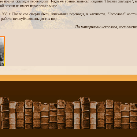
о поэзия скальдов переводима. Тогда же возник замысел издания "Поэзии скальдов", к
ой поэзии не имеет параллели в мире.
1988 г. После его смерти были напечатаны переводы, в частности, "Часослова" австр
 работы не опубликованы до сих пор.
По материалам некролога, составленно