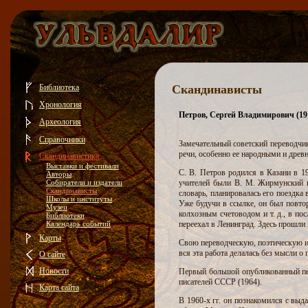
Библиотека
Скандинависты
Хронология
Петров, Сергей Владимирович (19
Археология
Справочники
Замечательный советский переводчик
речи, особенно ее народными и древ
Скандинавистика
Выставки и фестивали
С. В. Петров родился в Казани в 19
Авторы
Собиратели и издатели
учителей были В. М. Жирмунский и
Скандинависты
словарь, планировалась его поездка
Школы и институты
Уже будучи в ссылке, он был повтор
Музеи
колхозным счетоводом и т. д., в по
Библиотеки
Календарь событий
переехал в Ленинград. Здесь прошли 
Карты
Свою переводческую, поэтическую и 
вся эта работа делалась без мысли о 
О сайте
Новости
Первый большой опубликованный пер
писателей СССР (1964).
Карта сайта
В 1960-х гг. он познакомился с вы