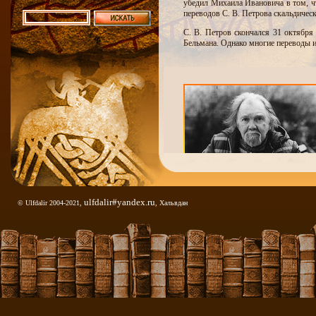
убедил Михаила Ивановича в том, чт
переводов С. В. Петрова скальдическ
С. В. Петров скончался 31 октября 
Бельмана. Однако многие переводы и
ulfdalir#yandex.ru
© Ulfdalir 2004-2021,
, Хальвдан