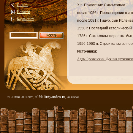
О сайте
X в. Появление Скальхольта
Новости
после 1056 г. Превращение в и
Карта сайта
после 1081 г. Гицур, сын Ислейв
1550 г. Последний католический
1785 г. Скальхольт перестал бы
1956-1963 гг. Строительство но
Источники:
Адам Бременский. Деяния архиеписк
Ари Торгильссон. Книга об исландца
Литература:
Джаксон. Школы и центры учености в
ulfdalir#yandex.ru
© Ulfdalir 2004-2021,
, Хальвдан