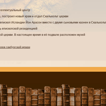
нтеллектуальный центр
а, построил новый храм и отдал Скальхольт церкви
 епископ Исландии Йон Арасон вместе с двумя сыновьями казнен в Скальхоль
ть епископской резиденцией
вой церкви. В настоящее время в её подвале расположен музей
опов гамбургской церкви
х
 Исландии в первые века христианства