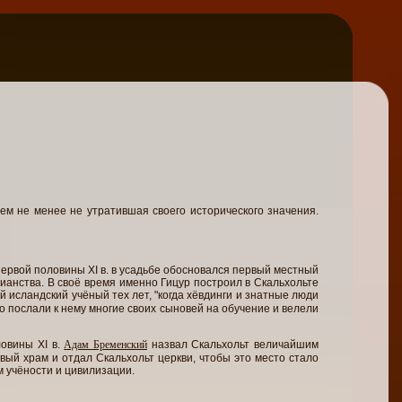
ем не менее не утратившая своего исторического значения.
ервой половины XI в. в усадьбе обосновался первый местный
ианства. В своё время именно Гицур построил в Скальхольте
ый исландский учёный тех лет, "когда хёвдинги и знатные люди
то послали к нему многие своих сыновей на обучение и велели
овины XI в.
Адам Бременский
назвал Скальхольт величайшим
вый храм и отдал Скальхольт церкви, чтобы это место стало
м учёности и цивилизации.