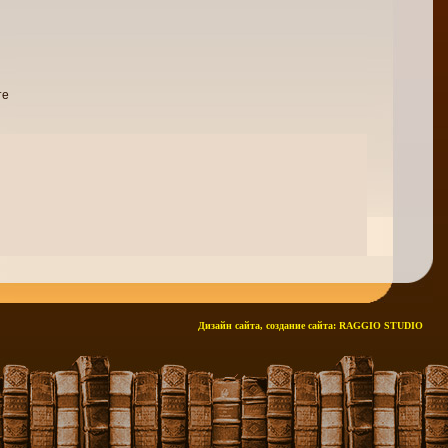
те
церковь в Скальхольте
Дизайн сайта, создание сайта:
RAGGIO STUDIO