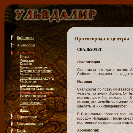
Библиотека
Протогорода и центры
Хронология
СКАЛЬХОЛЬТ
Археология
Битвы
Династии
Локализация
Корабли
Крепости викингов
Скальхольт находится на юге И
Курганы и погребения
Сейчас на этом месте находится
Манускрипты
Материальная культура
Мифология
История
Общие заметки
Правители Скандинавии
Скальхольт по праву считается 
Протогорода и центры
учитель по имени Ислейв. Он б
Рунические камни
церковь, где и был похоронен. В
Стили в искусстве
узнали, что Ислейв был много бо
Фальсификации
сделать из них священников".
Флаги
Языки
В Скальхольте образовалась ш
Справочники
городом Исландии. После смерти
постоянной резиденцией епископ
Скандинавистика
Хронология:
Карты