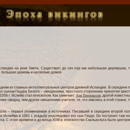
сландии на реке Хвите. Существует до сих пор как небольшая деревушка, т
 большая церковь и несколько домов.
одним из главных интеллектуальных центров древней Исландии. В середине п
ыл сыном Гицура Белого – священника, яростного сторонника принятия христ
 1056 г. Ислейв стал епископом. Как замечает
Ари Торгильссон
, другой известн
лее сведущ, чем другие священники-учителя, те, что имелись в этой стране, 
кола – первая упоминаемая в источниках. Писавший в середине второй пол
 Ислейва в 1081 г. усадьбу унаследовал его сын Гицур. Он построил там но
а. С этого времени и до конца XVIII в. епископство Скальхольта было центро