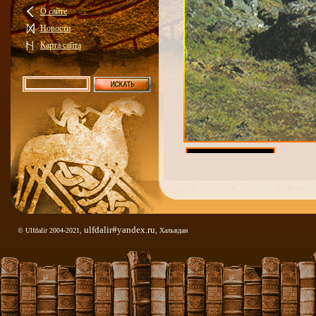
О сайте
Новости
Карта сайта
развалин...
ulfdalir#yandex.ru
© Ulfdalir 2004-2021,
, Хальвдан