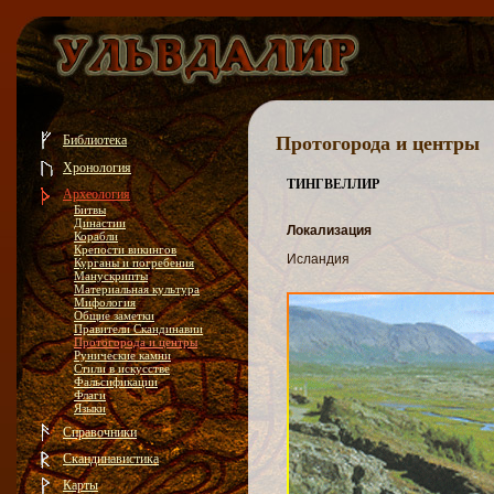
Библиотека
Протогорода и центры
Хронология
ТИНГВЕЛЛИР
Археология
Битвы
Династии
Локализация
Корабли
Крепости викингов
Исландия
Курганы и погребения
Манускрипты
Материальная культура
Мифология
Общие заметки
Правители Скандинавии
Протогорода и центры
Рунические камни
Стили в искусстве
Фальсификации
Флаги
Языки
Справочники
Скандинавистика
Карты